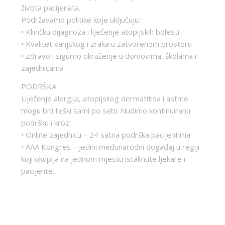
života pacijenata.
Podržavamo politike koje uključuju:
• Kliničku dijagnoza i liječenje atopijskih bolesti
• Kvalitet vanjskog i zraka u zatvorenom prostoru
• Zdravo i sigurno okruženje u domovima, školama i
zajednicama
PODRŠKA
Liječenje alergija, atopijskog dermatitisa i astme
mogu biti teški sami po sebi. Nudimo kontinuiranu
podršku i kroz:
• Online zajednicu – 24 satna podrška pacijentima
• AAA Kongres – jedini međunarodni događaj u regiji
koji okuplja na jednom mjestu istaknute ljekare i
pacijente.