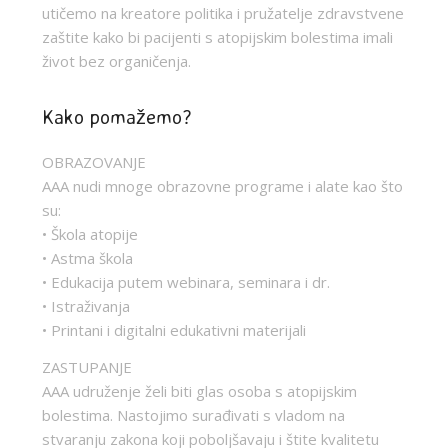
utičemo na kreatore politika i pružatelje zdravstvene
zaštite kako bi pacijenti s atopijskim bolestima imali
život bez organičenja.
Kako pomažemo?
OBRAZOVANJE
AAA nudi mnoge obrazovne programe i alate kao što
su:
• Škola atopije
• Astma škola
• Edukacija putem webinara, seminara i dr.
• Istraživanja
• Printani i digitalni edukativni materijali
ZASTUPANJE
AAA udruženje želi biti glas osoba s atopijskim
bolestima. Nastojimo surađivati s vladom na
stvaranju zakona koji poboljšavaju i štite kvalitetu