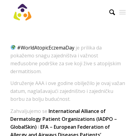
#WorldAtopicEczemaDay
je prilika da
pokažemo snagu zajedništva i važnost
međusobne podrške za sve koji žive s atopijskim
dermatitisom.
Udruženje AAA i ove godine obilježilo je ovaj važan
datum, naglašavajući zajedništvo i zajedničku
borbu za bolju budućnost.
Zahvaljujemo se
International Alliance of
Dermatology Patient Organizations (IADPO –
GlobalSkin)
i
EFA – European Federation of
Allergy and Airways Diseases Patients’