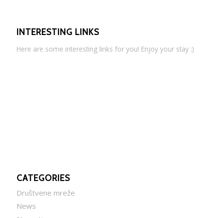
INTERESTING LINKS
Here are some interesting links for you! Enjoy your stay :)
CATEGORIES
Društvene mreže
News