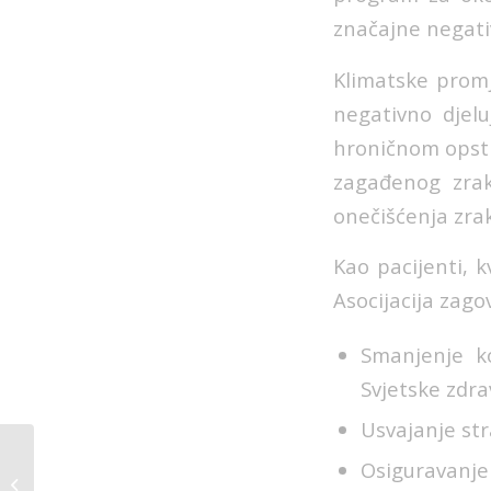
značajne negativn
Klimatske promj
negativno djelu
hroničnom opstr
zagađenog zrak
onečišćenja zra
Kao pacijenti, k
Asocijacija zago
Smanjenje k
Svjetske zdra
Usvajanje str
AAA Udruženje
Osiguravanje 
učestvuje u GAAPP