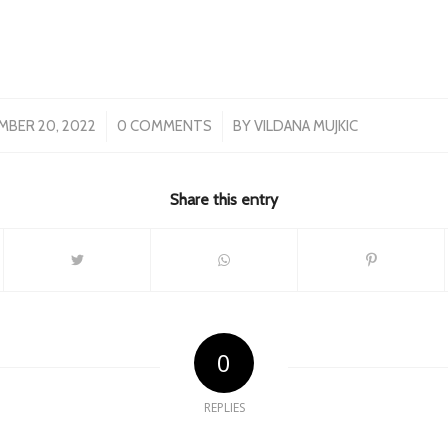
/
/
MBER 20, 2022
0 COMMENTS
BY
VILDANA MUJKIC
Share this entry
0
REPLIES