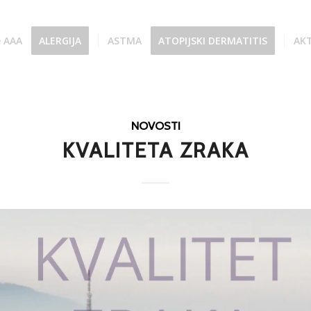
e AAA
ALERGIJA
ASTMA
ATOPIJSKI DERMATITIS
AK
NOVOSTI
KVALITETA ZRAKA