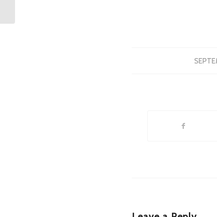
Akademiji za
njegovatelje
SEPTE
Leave a Reply