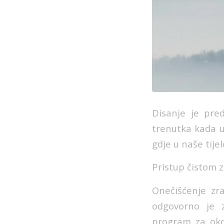
Disanje je pre
trenutka kada 
gdje u naše tije
Pristup čistom 
Onečišćenje zra
odgovorno je z
program za okol