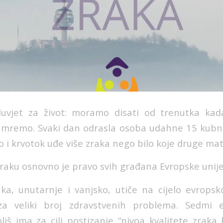
duvjet za život: moramo disati od trenutka ka
umremo. Svaki dan odrasla osoba udahne 15 kubn
lo i krvotok uđe više zraka nego bilo koje druge mat
zraku osnovno je pravo svih građana Evropske unije
ka, unutarnje i vanjsko, utiče na cijelo evropsk
a veliki broj zdravstvenih problema. Sedmi e
iš ima za cilj postizanje “nivoa kvalitete zraka 