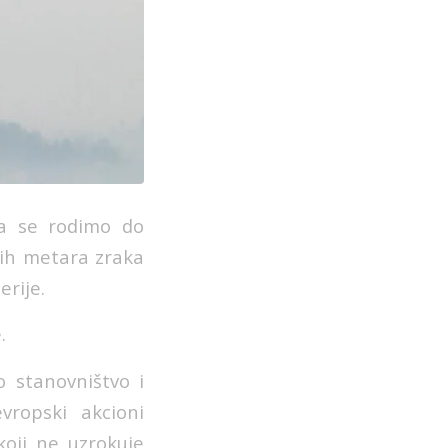
da se rodimo do
ih metara zraka
erije.
.
o stanovništvo i
vropski akcioni
koji ne uzrokuje