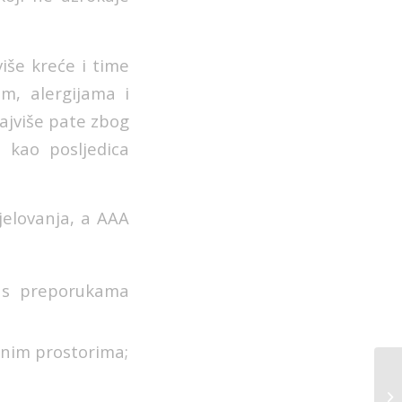
iše kreće i time
om, alergijama i
ajviše pate zbog
 kao posljedica
djelovanja, a AAA
u s preporukama
renim prostorima;