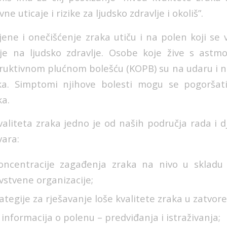
e uticaje i rizike za ljudsko zdravlje i okoliš”.
ene i onečišćenje zraka utiču i na polen koji se v
je na ljudsko zdravlje. Osobe koje žive s astm
uktivnom plućnom bolešću (KOPB) su na udaru i n
a. Simptomi njihove bolesti mogu se pogoršati
ka.
valiteta zraka jedno je od naših područja rada i 
vara:
oncentracije zagađenja zraka na nivo u sklad
vstvene organizacije;
ategije za rješavanje loše kvalitete zraka u zatvo
informacija o polenu – predviđanja i istraživanja;