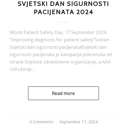
SVJETSKI DAN SIGURNOSTI
PACIJENATA 2024
World Patient Safety Day, 17 September 2024:
“Improving diagnosis for patient safety”Sretan
Svjetski dan sigurnosti pacijenata!Svjetski dan
sigurnosti pacijenata je kampanja pokrenuta od
strane Svjetske zdravstvene organizacije, a AAA
Udruženje…
Read more
0 Comments
/
September 17, 2024