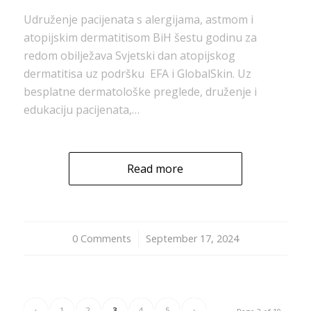
Udruženje pacijenata s alergijama, astmom i
atopijskim dermatitisom BiH šestu godinu za
redom obilježava Svjetski dan atopijskog
dermatitisa uz podršku EFA i GlobalSkin. Uz
besplatne dermatološke preglede, druženje i
edukaciju pacijenata,…
Read more
0 Comments
/
September 17, 2024
‹
1
2
3
4
5
›