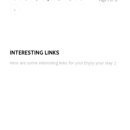
Page 3 of 10
»
INTERESTING LINKS
Here are some interesting links for you! Enjoy your stay :)