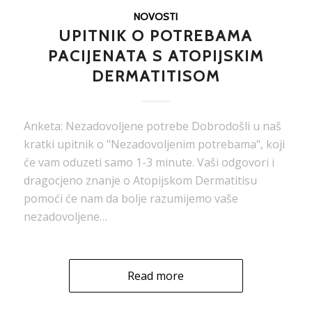
NOVOSTI
UPITNIK O POTREBAMA
PACIJENATA S ATOPIJSKIM
DERMATITISOM
Anketa: Nezadovoljene potrebe Dobrodošli u naš
kratki upitnik o "Nezadovoljenim potrebama", koji
će vam oduzeti samo 1-3 minute. Vaši odgovori i
dragocjeno znanje o Atopijskom Dermatitisu
pomoći će nam da bolje razumijemo vaše
nezadovoljene…
Read more