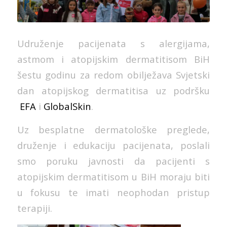
Udruženje pacijenata s alergijama,
astmom i atopijskim dermatitisom BiH
šestu godinu za redom obilježava Svjetski
dan atopijskog dermatitisa uz podršku
EFA
i
GlobalSkin
.
Uz besplatne dermatološke preglede,
druženje i edukaciju pacijenata, poslali
smo poruku javnosti da pacijenti s
atopijskim dermatitisom u BiH moraju biti
u fokusu te imati neophodan pristup
terapiji.