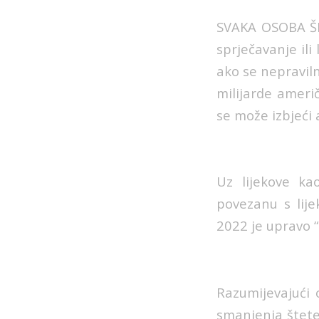
SVAKA OSOBA ŠIR
sprječavanje ili
ako se nepraviln
milijarde ameri
se može izbjeći 
Uz lijekove ka
povezanu s lij
2022 je upravo “
Razumijevajući 
smanjenja štete