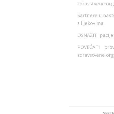
zdravstvene orga
Sartnere u nast
s lijekovima.
OSNAŽITI pacijen
POVEĆATI prov
zdravstvene orga
SEPTE