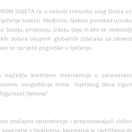
OM SVIJETA će u nekom trenutku svog života uzi
 liječenje bolesti. Međutim, lijekovi ponekad uzroku
o čuvaju, propisuju, izdaju, daju ili ako se nedovolj
čkih dolara ukupnih globalnih izdataka za zdravst
ako se spriječe pogreške u liječenju.
o najčešće korištene intervencije u zdravstveno
ekovima, ovogodišnja tema Svjetskog dana sigurn
Sigurnost lijekova”.
ovo značajno opterećenje i prepoznavajući složen
 povezane s lijekovima, kampanja je zamišljena d