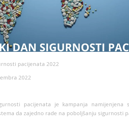
urnosti pacijenata 2022
ptembra 2022
igurnosti pacijenata je kampanja namijenjena 
stema da zajedno rade na poboljšanju sigurnosti p