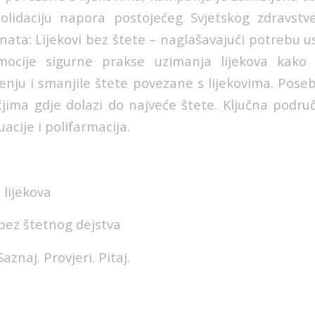
solidaciju napora postojećeg Svjetskog zdravstv
nata: Lijekovi bez štete – naglašavajući potrebu 
mocije sigurne prakse uzimanja lijekova kako b
čenju i smanjile štete povezane s lijekovima. Pose
čjima gdje dolazi do najveće štete. Ključna područ
uacije i polifarmacija.
 lijekova
 bez štetnog dejstva
Saznaj. Provjeri. Pitaj.