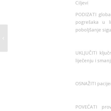
Ciljevi
PODIZATI global
pogrešaka u l
poboljšanje sigu
Svjetski dan pluća –
AAA Udruženje u borbi
za zdrava pluća
UKLJUČITI ključ
liječenju i sman
OSNAŽITI pacijen
POVEĆATI prov