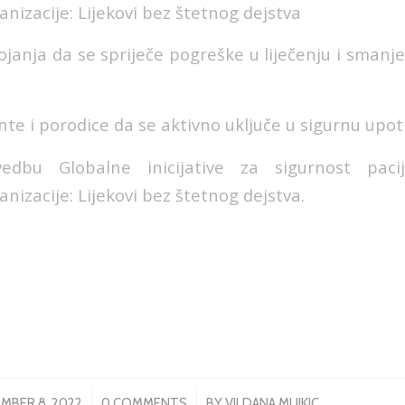
nizacije: Lijekovi bez štetnog dejstva
ojanja da se spriječe pogreške u liječenju i smanj
te i porodice da se aktivno uključe u sigurnu upot
edbu Globalne inicijative za sigurnost pacij
nizacije: Lijekovi bez štetnog dejstva.
/
/
MBER 8, 2022
0 COMMENTS
BY
VILDANA MUJKIC