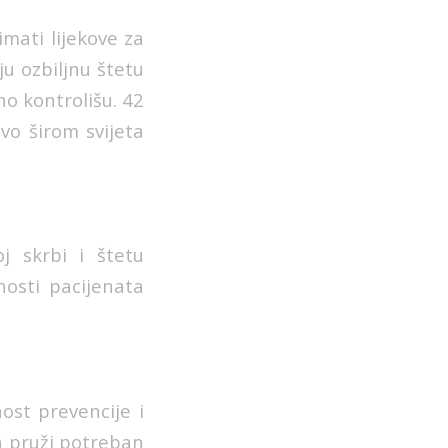
mati lijekove za
ju ozbiljnu štetu
no kontrolišu. 42
vo širom svijeta
j skrbi i štetu
osti pacijenata
ost prevencije i
a pruži potreban