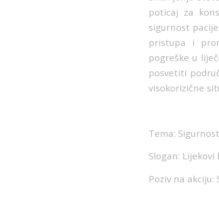
poticaj za kon
sigurnost pacije
pristupa i pro
pogreške u lije
posvetiti podru
visokorizične sit
Tema: Sigurnost
Slogan: Lijekovi
Poziv na akciju: 