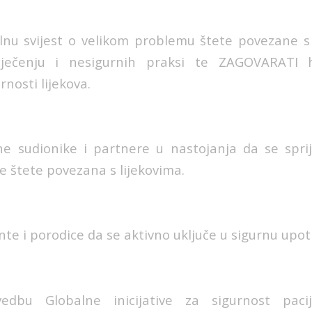
nu svijest o velikom problemu štete povezane s
iječenju i nesigurnih praksi te ZAGOVARATI 
rnosti lijekova.
ne sudionike i partnere u nastojanja da se spr
je štete povezana s lijekovima.
te i porodice da se aktivno uključe u sigurnu upot
edbu Globalne inicijative za sigurnost pacij