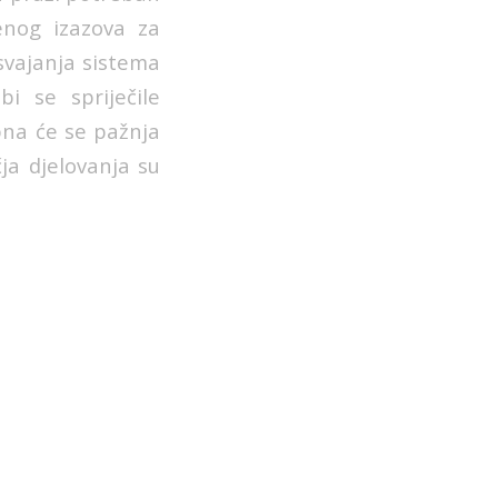
enog izazova za
usvajanja sistema
i se spriječile
bna će se pažnja
ja djelovanja su