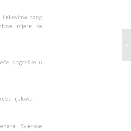
 lijekovima zbog
hitne mjere za
iječe pogreške u
rebu lijekova.
enata Svjetske