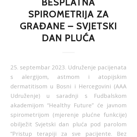
BESPLATNA
SPIROMETRIJA ZA
GRAĐANE – SVJETSKI
DAN PLUĆA
25. septembar 2023. Udruženje pacijenata
s alergijom, astmom i atopijskim
dermatitisom u Bosni i Hercegovini (AAA
Udruženje) u saradnji s Fudbalskom
akademijom “Healthy Future” će javnom
spirometrijom (mjerenje plućne funkcije)
obilježit Svjetski dan pluća pod parolom
“Pristup terapiji za sve pacijente. Bez