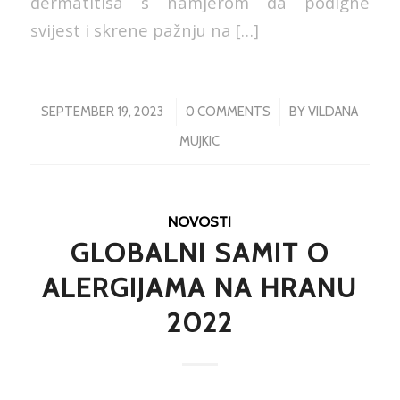
dermatitisa s namjerom da podigne
svijest i skrene pažnju na […]
/
/
SEPTEMBER 19, 2023
0 COMMENTS
BY
VILDANA
MUJKIC
NOVOSTI
GLOBALNI SAMIT O
ALERGIJAMA NA HRANU
2022