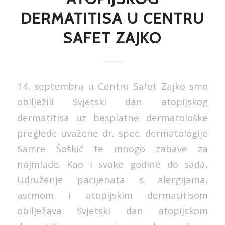
DERMATITISA U CENTRU
SAFET ZAJKO
14. septembra u Centru Safet Zajko smo
obilježili Svjetski dan atopijskog
dermatitisa uz besplatne dermatološke
preglede uvažene dr. spec. dermatologije
Samre Šoškić te mnogo zabave za
najmlađe. Kao i svake godine do sada,
Udruženje pacijenata s alergijama,
astmom i atopijskim dermatitisom
obilježava Svjetski dan atopijskom