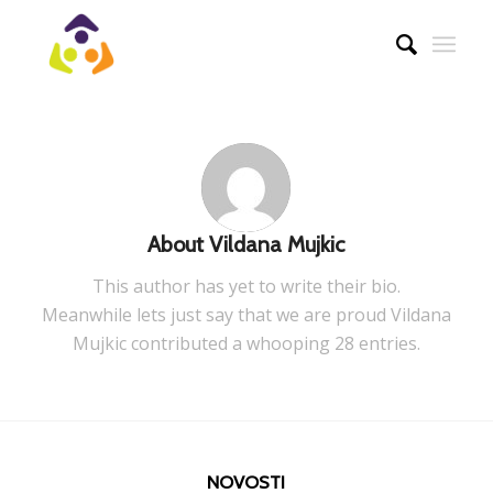
About
Vildana Mujkic
This author has yet to write their bio.
Meanwhile lets just say that we are proud
Vildana
Mujkic
contributed a whooping 28 entries.
NOVOSTI