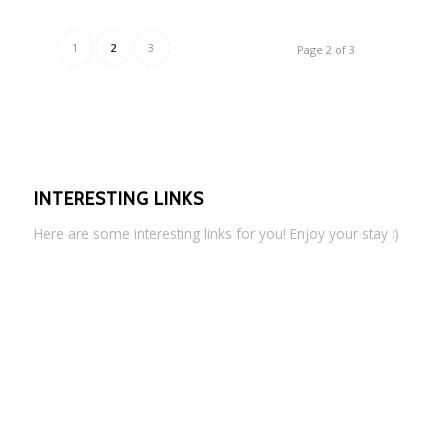
1
2
3
Page 2 of 3
INTERESTING LINKS
Here are some interesting links for you! Enjoy your stay :)