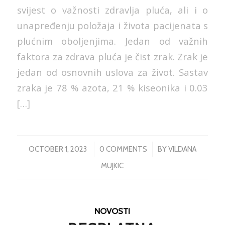
svijest o važnosti zdravlja pluća, ali i o
unapređenju položaja i života pacijenata s
plućnim oboljenjima. Jedan od važnih
faktora za zdrava pluća je čist zrak. Zrak je
jedan od osnovnih uslova za život. Sastav
zraka je 78 % azota, 21 % kiseonika i 0.03
[…]
/
/
OCTOBER 1, 2023
0 COMMENTS
BY
VILDANA
MUJKIC
NOVOSTI