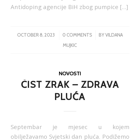
Antidoping agencije BiH zbog pumpice […]
/
/
OCTOBER 8, 2023
0 COMMENTS
BY
VILDANA
MUJKIC
NOVOSTI
ČIST ZRAK – ZDRAVA
PLUĆA
Septembar je mjesec u kojem
obilježavamo Svjetski dan pluća. Podižemo