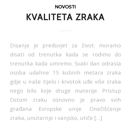
NOVOSTI
KVALITETA ZRAKA
Disanje je preduvjet za život: moramo
disati od trenutka kada se rodimo do
trenutka kada umremo. Svaki dan odrasla
osoba udahne 15 kubnih metara zraka
gdje u naše tijelo i krvotok uđe više zraka
nego bilo koje druge materije. Pristup
čistom zraku osnovno je pravo svih
građana Evropske unije. Onečišćenje
zraka, unutarnje i vanjsko, utiče […]