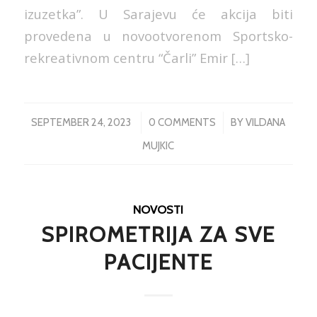
izuzetka”. U Sarajevu će akcija biti
provedena u novootvorenom Sportsko-
rekreativnom centru “Čarli” Emir […]
/
/
SEPTEMBER 24, 2023
0 COMMENTS
BY
VILDANA
MUJKIC
NOVOSTI
SPIROMETRIJA ZA SVE
PACIJENTE