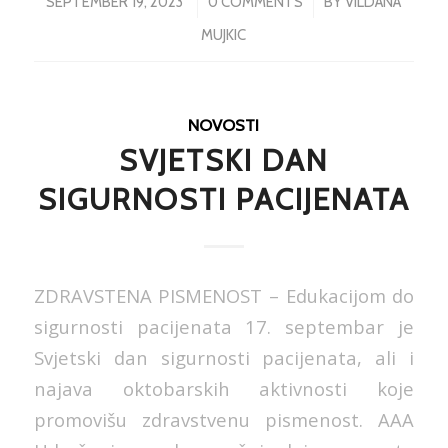
/
/
SEPTEMBER 19, 2023
0 COMMENTS
BY
VILDANA
MUJKIC
NOVOSTI
SVJETSKI DAN
SIGURNOSTI PACIJENATA
ZDRAVSTENA PISMENOST – Edukacijom do
sigurnosti pacijenata 17. septembar je
Svjetski dan sigurnosti pacijenata, ali i
najava oktobarskih aktivnosti koje
promovišu zdravstvenu pismenost. AAA