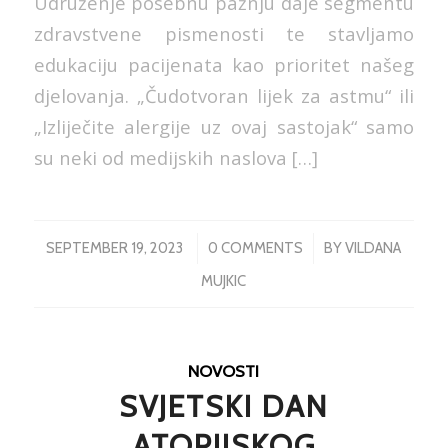
Udruženje posebnu pažnju daje segmentu
zdravstvene pismenosti te stavljamo
edukaciju pacijenata kao prioritet našeg
djelovanja. „Čudotvoran lijek za astmu“ ili
„Izliječite alergije uz ovaj sastojak“ samo
su neki od medijskih naslova […]
/
/
SEPTEMBER 19, 2023
0 COMMENTS
BY
VILDANA
MUJKIC
NOVOSTI
SVJETSKI DAN
ATOPIJSKOG