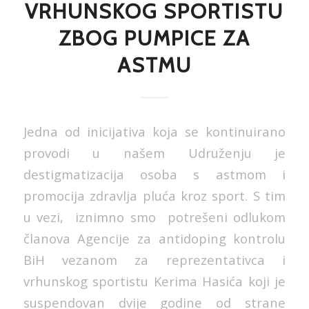
VRHUNSKOG SPORTISTU
ZBOG PUMPICE ZA
ASTMU
Jedna od inicijativa koja se kontinuirano
provodi u našem Udruženju je
destigmatizacija osoba s astmom i
promocija zdravlja pluća kroz sport. S tim
u vezi, iznimno smo potrešeni odlukom
članova Agencije za antidoping kontrolu
BiH vezanom za reprezentativca i
vrhunskog sportistu Kerima Hasića koji je
suspendovan dvije godine od strane